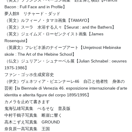
（英文）フランシス・ベーコン画集 顔全体と横顔【Francis
Bacon : Full Face and in Profile】
夢人館8 リチャード・ダッド
（英文）ルフィーノ・タマヨ画集【TAMAYO】
（英文）スーラ 水浴する人々【Seurat : and the Bathers】
（英文）ジェイムズ・ローゼンクイスト画集【James
Rosenquist】
（英露文）フレビネ派のナイーブアート【Umjetnost Hlebinske
skole : The Art of the Hlebine School】
（仏文）ジュリアン・シュナーベル展【Julian Schnabel : oeuvres
1975-1986】
ファン・ゴッホ生成変容史
（伊文）ヴェネツィア・ビエンナーレ46 自己と他者性 身体の
芸術【la Biennale di Venezia 46. esposizione internazionale d’arte
identita e alterita figure del corpo 1895/1995】
カメラを止めて書きます
鬼海弘雄写真集 ぺるそな 普及版
中村千鶴子写真集 断崖に響く
高木こずえ写真集 GROUND
奈良原一高写真集 王国