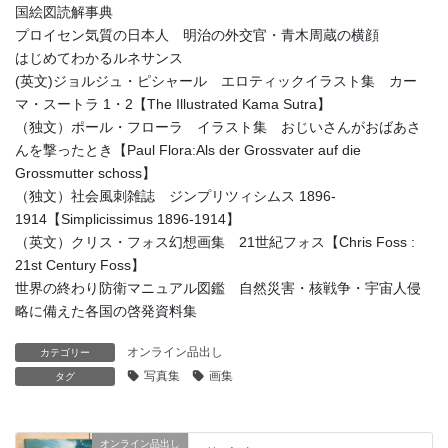
国絵図読解事典
プロイセン気質の日本人 明治の外交官・青木周蔵の横顔
はじめてわかるルネサンス
(英文)ジョルジュ・ピシャール エロティックイラスト集 カー
マ・スートラ 1・2【The Illustrated Kama Sutra】
（独文）ポール・フローラ イラスト集 おじいさんがおばあさ
んを撃ったとき【Paul Flora:Als der Grossvater auf die
Grossmutter schoss】
（独文）社会風刺雑誌 ジンプリツィシムス 1896-
1914【Simplicissimus 1896-1914】
（英文）クリス・フォス幻想画集 21世紀フォス【Chris Foss :
21st Century Foss】
世界の終わり防衛マニュアル図鑑 自然災害・核戦争・宇宙人侵
略に備えた各国の啓発資料集
オンライン品出し
カテゴリー
写真集
画集
タグ
オンライン品出し