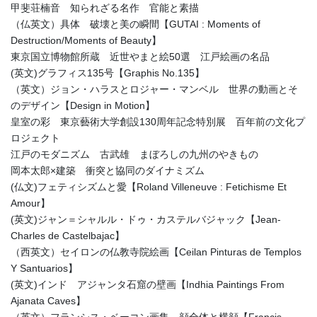
甲斐荘楠音 知られざる名作 官能と素描
（仏英文）具体 破壊と美の瞬間【GUTAI : Moments of
Destruction/Moments of Beauty】
東京国立博物館所蔵 近世やまと絵50選 江戸絵画の名品
(英文)グラフィス135号【Graphis No.135】
（英文）ジョン・ハラスとロジャー・マンベル 世界の動画とそ
のデザイン【Design in Motion】
皇室の彩 東京藝術大学創設130周年記念特別展 百年前の文化プ
ロジェクト
江戸のモダニズム 古武雄 まぼろしの九州のやきもの
岡本太郎×建築 衝突と協同のダイナミズム
(仏文)フェティシズムと愛【Roland Villeneuve : Fetichisme Et
Amour】
(英文)ジャン＝シャルル・ドゥ・カステルバジャック【Jean-
Charles de Castelbajac】
（西英文）セイロンの仏教寺院絵画【Ceilan Pinturas de Templos
Y Santuarios】
(英文)インド アジャンタ石窟の壁画【Indhia Paintings From
Ajanata Caves】