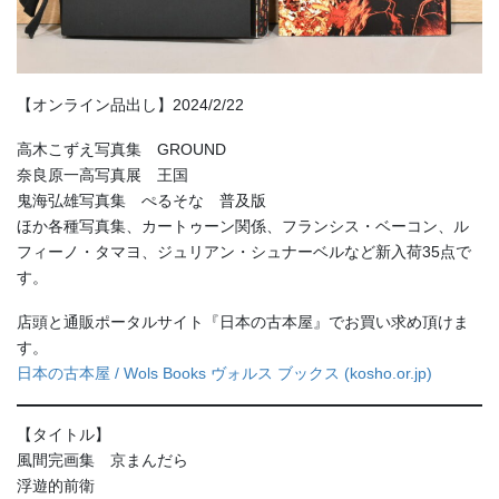
【オンライン品出し】2024/2/22
高木こずえ写真集 GROUND
奈良原一高写真展 王国
鬼海弘雄写真集 ぺるそな 普及版
ほか各種写真集、カートゥーン関係、フランシス・ベーコン、ル
フィーノ・タマヨ、ジュリアン・シュナーベルなど新入荷35点で
す。
店頭と通販ポータルサイト『日本の古本屋』でお買い求め頂けま
す。
日本の古本屋 / Wols Books ヴォルス ブックス (kosho.or.jp)
【タイトル】
風間完画集 京まんだら
浮遊的前衛