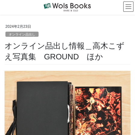
コ
ナ
ン
ビ
テ
ゲ
ン
ー
2024年2月23日
ツ
シ
へ
ョ
オンライン品出し
ス
ン
オンライン品出し情報＿高木こず
キ
に
ッ
移
え写真集 GROUND ほか
プ
動