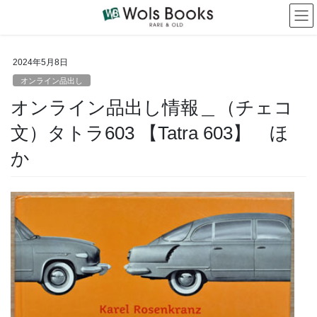
コ
ナ
ン
ビ
テ
ゲ
ン
ー
2024年5月8日
ツ
シ
へ
ョ
オンライン品出し
ス
ン
オンライン品出し情報＿（チェコ
キ
に
ッ
移
文）タトラ603 【Tatra 603】 ほ
プ
動
か