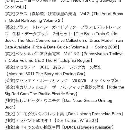
(英文)ニューヨークの地下鉄 Vol.1【New York City Subways In
Color Vol.1】
(英文)ブラス（真鍮製）鉄道模型の美術 Vol.2【The Art of Brass
in Model Railroading Volume 2 】
(英文)ブラス・トレイン・ガイドブック・ブラスモデルトレイン
ズ 価格・データブック 2冊セット【The Brass Train Guide
Book : The Most Comprehensive Collection of Brass Model Train
Date Available, Price & Date Guide : Volume 1 ・ Spring 2008】
(英文)ペンシルバニア路面電車 Vol.1＆2【Pennsylvania Trolleys
in Color Volume 1 & 2 The Philadelphia Region】
(英文)マセラティ 3011・あるレーシングカーの歴史
【Maserati 3011 The Story of a Racing Car】
(英文)マセラティ・ボーラとメラク V8＆V6 ミッドシップGT
(英文)南カリフォルニア ザ・パシフィック電鉄の歴史【Ride the
Big Red Cars The Pacific Electric Story】
(独文)新しいビッグ・ウニモグ【Das Neue Grosse Unimog
Buch】
(独文)ウニモグのパンフレット集【Das Unimog Prospekte Buch】
(独文)トラバント50周年！【Der Trabant Wird 50 !】
(独文)東ドイツの古い輸送車両【DDR Lastwagen Klassiker】