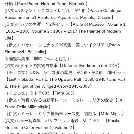
冊揃【Pure Paper: Holland Paper Biennale】
(仏文)パスキン・カタログ・レゾネ 第1巻【Pascin Catalogue
Raisonne Tome1 Peintures, Aquarelles, Pastels, Dessins】
(英文)ピカソの生涯 全2巻セット【A Life of Picasso Volume 1
:1881 – 1906, Volume 2 : 1907 – 1917 The Painter of Modern
Life】
（伊文）パオロ・シモナッチ写真集 美しいイタリア【Paolo
Simonazzi : Bell’Italia】
広瀬勉写真集 塀帳（へいとばり）
(独文)東ドイツの貨物自動車【Guterkraftverkehr in der DDR】
（チェコ文）L＆K シュコダの歴史 第1巻・第2巻 2冊セット
【L&K – Skoda. Part 1. The Upward Path. 1895-1945 / and Part
2. The Flight of the Winged Arrow 1945-2003】
（チェコ文）タトラ603 【Tatra 603】
（伊文）写真でみる自動車レース ミッレ・ミリアの歴史【La
Storia Della Mille Miglia】
（伊文）ミッレ・ミリア自動車レース史 復刻版【Mille Miglia】
(英文)カラー写真集 パシフィック電鉄 Vol.1 & 2 【Pacific
Electric In Color Volume1, Volume 2】