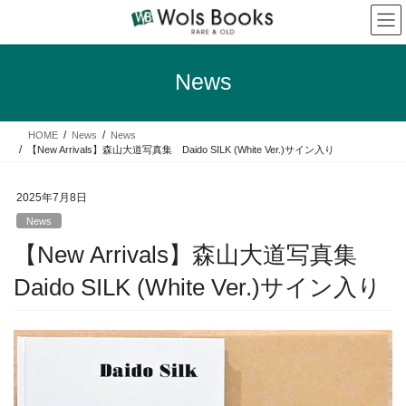
コ
ナ
ン
ビ
テ
ゲ
ン
ー
News
ツ
シ
へ
ョ
ス
ン
HOME
News
News
キ
に
【New Arrivals】森山大道写真集 Daido SILK (White Ver.)サイン入り
ッ
移
プ
動
2025年7月8日
News
【New Arrivals】森山大道写真集
Daido SILK (White Ver.)サイン入り