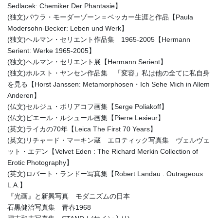
Sedlacek: Chemiker Der Phantasie】
(独文)パウラ・モーダーゾーン＝ベッカー生涯と作品【Paula
Modersohn-Becker: Leben und Werk】
(独文)ヘルマン・セリエント作品集 1965-2005【Hermann
Serient: Werke 1965-2005】
(独文)ヘルマン・セリエント展【Hermann Serient】
(独文)ホルスト・ヤンセン作品集 「変容」私は他の全てに私自身
を見る【Horst Janssen: Metamorphosen・Ich Sehe Mich in Allem
Anderen】
(仏文)セルジュ・ポリアコフ画集【Serge Poliakoff】
(仏文)ピエール・ルシュール画集【Pierre Lesieur】
(英文)ライカの70年【Leica The First 70 Years】
(英文)リチャード・マーキン蔵 エロティック写真集 ヴェルヴェ
ット・エデン【Velvet Eden : The Richard Merkin Collection of
Erotic Photography】
(英文)ロバート・ランドー写真集【Robert Landau : Outrageous
L.A.】
『光画』と新興写真 モダニズムの日本
石黒健治写真集 青春1968