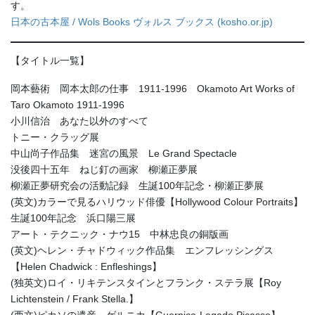
す。
日本の古本屋 / Wols Books ヴォルス ブックス (kosho.or.jp)
【タイトル一覧】
岡本藝術 岡本太郎の仕事 1911-1996 Okamoto Art Works of
Taro Okamoto 1911-1996
小川信治 あなた以外のすべて
トニー・クラッグ展
中山尚子作品集 迷宮の風景 Le Grand Spectacle
没後四十五年 ねじ釘の画家 柳瀬正夢展
柳瀬正夢研究会の活動記録 生誕100年記念・柳瀬正夢展
(英文)カラーで見るハリウッド俳優【Hollywood Colour Portraits】
生誕100年記念 浜口陽三展
アート・テクニック・ナウ15 中林忠良の銅版画
(英文)ヘレン・チャドウィック作品集 エンフレッシングス
【Helen Chadwick : Enfleshings】
(独英文)ロイ・リキテンスタインとフランク・ステラ展【Roy
Lichtenstein / Frank Stella.】