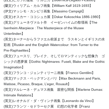
(西文)ピカソの遺産 ゲルニカ【Guernica-Legado Picasso】
(蘭文)ウィリアム・カルフ画集【William Kalf 1619-1693】
(伊文)マッシモ・カンピリ画集【Massimo Campigli】
(英文)オスカー・ココシュカ展【Oskar Kokoschka 1886-1980】
(英文)グリューネヴァルト作 イーゼンハイムの祭壇画【The
Isenheim Altarpiece : The Masterpiece of the Musee
Unterlinden】
(英文)ターナーからラファエル前派まで ラスキンとイギリスの水
彩画【Ruskin and the English Watercolour: from Turner to the
Pre-Raphaelites】
(英文)フュースリ、ブレイク、そしてロマンティックな想像力 ゴ
シックの悪夢展【Gothic Nightmares: Fuseli, Blake and the Gothic
Imagination】
(英文)フランコ・ジェンティリーニ画集【Franco Gentilini】
(英文)マックス・ベックマンとパリ【Max Beckmann and Paris,
Matisse, Picasso, Braque, L’eger, Rouault】
(英文)マルレーネ・デュマス画集 親密な関係【Marlene Dumas:
Intimate Relations】
(英文)レオナルド・ダ・ヴィンチ画集【Leonardo da Vinci】
(独文)フランツ・セドラーセク展 幻想の化学者【Franz