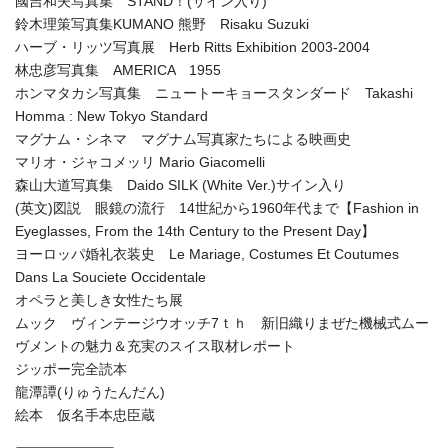
國吉和夫写真集 STAND！(サイン入り)
鈴木理策写真集KUMANO 熊野 Risaku Suzuki
ハーブ・リッツ写真展 Herb Ritts Exhibition 2003-2004
林忠彦写真集 AMERICA 1955
ホンマタカシ写真集 ニュートーキョースタンダード Takashi
Homma : New Tokyo Standard
マグナム・シネマ マグナム写真家たちによる映画史
マリオ・ジャコメッリ Mario Giacomelli
森山大道写真集 Daido SILK (White Ver.)サイン入り
(英文)図説 眼鏡の流行 14世紀から1960年代まで【Fashion in
Eyeglasses, From the 14th Century to the Present Day】
ヨーロッパ婚礼衣装史 Le Mariage, Costumes Et Coutumes
Dans La Souciete Occidentale
オペラと美しき女性たち展
ムック ヴィンテージウオッチ7ｔｈ 新旧織りまぜた機械式ムー
ヴメントの魅力＆充実のスイス取材レポート
ジッポー完全読本
龍潭譚(りゅうたんだん)
絵本 仮名手本忠臣蔵