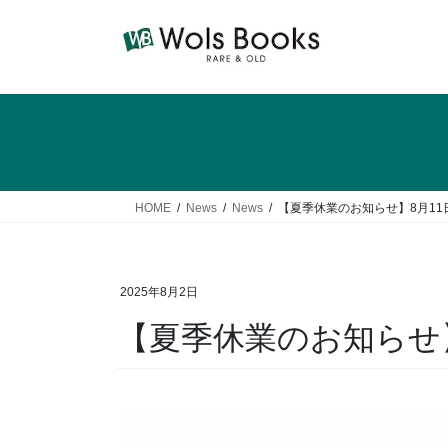
コ
ナ
ン
ビ
テ
ゲ
ン
ー
ツ
シ
へ
ョ
ス
ン
キ
に
ッ
移
HOME
News
News
【夏季休業のお知らせ】8月11
プ
動
2025年8月2日
【夏季休業のお知らせ】