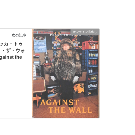
オンライン品出し
次の記事
)ペッカ・トゥ
ト・ザ・ウォ
ainst the