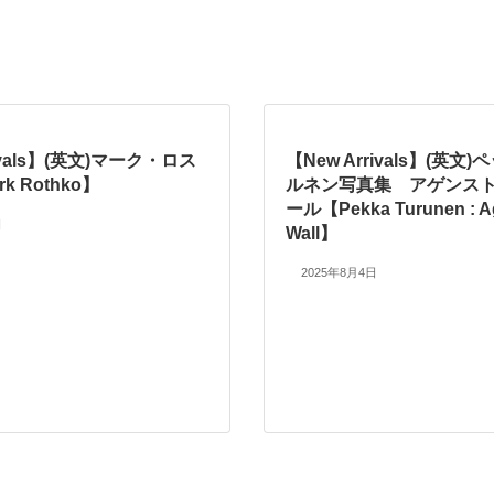
rivals】(英文)マーク・ロス
【New Arrivals】(英文
k Rothko】
ルネン写真集 アゲンス
ール【Pekka Turunen : Ag
日
Wall】
2025年8月4日