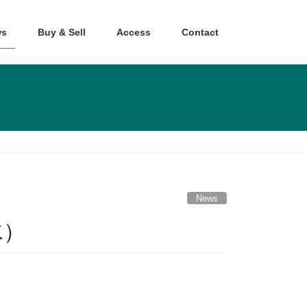
s
Buy & Sell
Access
Contact
News
水）