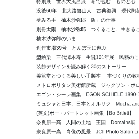
特別展 世界大風呂展 布で包む ものと心
没後60年 北大路魯山人 古典復興 現代陶
夢みる手 柚木沙弥郎「版」の仕事
別冊太陽 柚木沙弥郎 つくること、生きる
柚木沙弥郎のいま
創作市場39号 とんぼ玉に遊ぶ
型絵染 三代澤本寿 生誕101年展 民藝のこころ・
装飾デザインを読み解く30のストーリー
美篶堂とつくる美しい手製本 本づくりの教科
メトロポリタン美術館所蔵 ジャクソン・
エゴン・シーレ画集 EGON SCHIELE 1890-1
ミュシャと日本、日本とオルリク Mucha and Japan
(英文)ボー・バートレット画集【Bo Brtlett】
奈良原一高 人間の土地 王国 Domains展 JCII Ph
奈良原一高 肖像の風景 JCII Photo Salon Libr