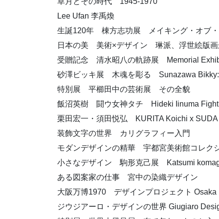
草月とその時代 1945-1970
Lee Ufan 李禹煥
生誕120年 棟方志功展 メイキング・オブ
日本の美 美術×デザイン 琳派、浮世絵版画から現代へ Beauty 
受贈記念 清水昭八の軌跡展 Memorial Exhibition T
砂澤ビッキ展 木魂を彫る Sunazawa Bikky: Sculp
特別展 平櫛田中の芸術展 その全貌
飯沼英樹 闘ウ女神タチ Hideki Iinuma Fighting
栗田宏一・須田悦弘 KURITA Koichi x SUDA yoshihi
装飾文字の世界 カリグラフィー入門
モダンデザインの精華 宇都宮美術館コレク
小さなデザイン 駒形克己展 Katsumi komagata : 
ある図案家の仕事 宮中の染織デザイン
大阪万博1970 デザインプロジェクト Osaka Expo ’
ジウジアーロ・デザインの世界 Giugiaro Desi