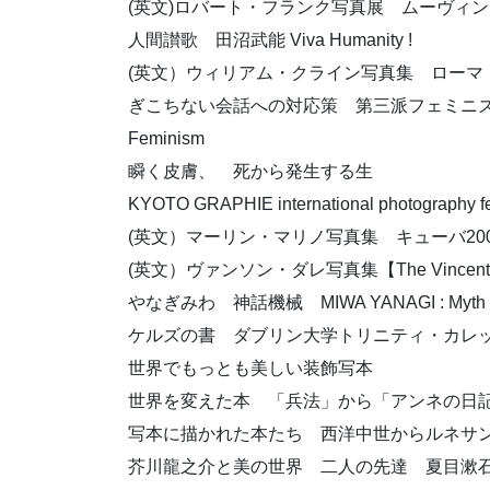
(英文)ロバート・フランク写真展 ムーヴィング・アウト【
人間讃歌 田沼武能 Viva Humanity !
(英文）ウィリアム・クライン写真集 ローマ【William Kle
ぎこちない会話への対応策 第三派フェミニズムの視点で Counte
Feminism
瞬く皮膚、 死から発生する生
KYOTO GRAPHIE international photo
(英文）マーリン・マリノ写真集 キューバ2009【The Mar
(英文）ヴァンソン・ダレ写真集【The Vincent darre
やなぎみわ 神話機械 MIWA YANAGI : Myth M
ケルズの書 ダブリン大学トリニティ・カレ
世界でもっとも美しい装飾写本
世界を変えた本 「兵法」から「アンネの日
写本に描かれた本たち 西洋中世からルネサ
芥川龍之介と美の世界 二人の先達 夏目漱