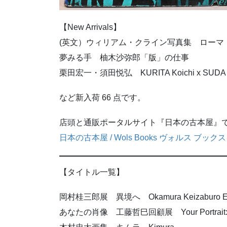
【New Arrivals】
(英文）ウィリアム・クライン写真集 ローマ【William Kle
夢みる手 柚木沙弥郎「版」の仕事
栗田宏一・須田悦弘 KURITA Koichi x SUDA yoshihi
など新入荷 66 点です。
店頭と通販ポータルサイト『日本の古本屋』
日本の古本屋 / Wols Books ヴォルス ブックス (ko
【タイトル一覧】
岡村桂三郎展 異境へ Okamura Keizaburo Exhibiti
あなたの肖像 工藤哲巳回顧展 Your Portrait: A Tet