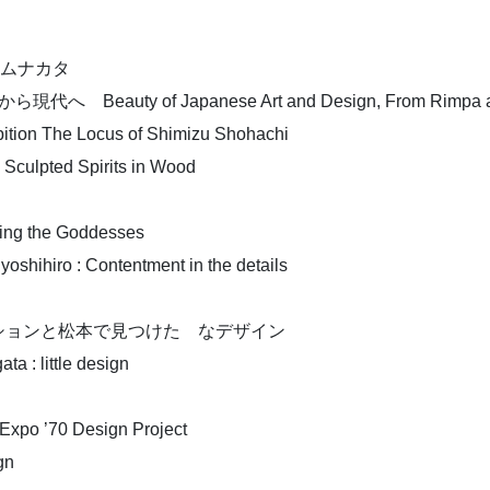
・ムナカタ
of Japanese Art and Design, From Rimpa and Uki
he Locus of Shimizu Shohachi
ted Spirits in Wood
 the Goddesses
ro : Contentment in the details
ションと松本で見つけた なデザイン
little design
70 Design Project
gn