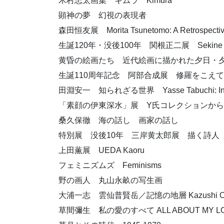
木村忠太画集 キムラ Kimura
顕神の夢 幻視の表現者
森田恒友展 Morita Tsunetomo: A Retrospecti
生誕120年・没後100年 関根正二展 Sekine Shoji:
黄昏の絵画たち 近代絵画に描かれた夕日・
生誕110周年記念 阿部合成展 修羅をこえ
田淵安一 知られざる世界 Yasse Tabuchi: In
「素顔の伊東深水」展 Y氏コレクションから
桑久保徹 海の話し 画家の話し
特別展 没後10年 三岸黄太郎展 描く詩人
上田薫展 UEDA Kaoru
フェミニズムズ Feminisms
野の画人 丸山永畝の写生画
大浦一志 雲仙普賢岳／記憶の地層 Kazushi Ooura Mt.
草間彌生 私の愛のすべて ALL ABOUT MY L