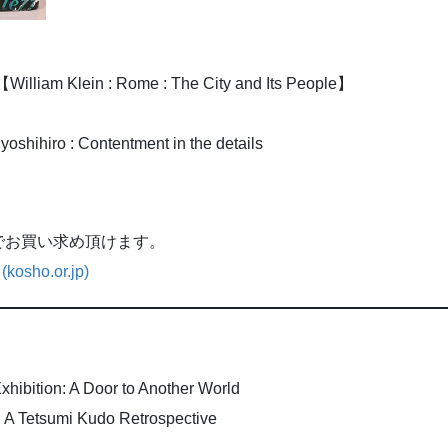
in : Rome : The City and Its People】
ro : Contentment in the details
でお買い求め頂けます。
sho.or.jp)
on: A Door to Another World
sumi Kudo Retrospective