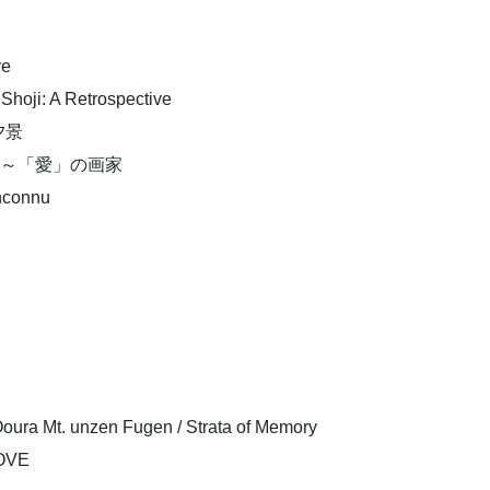
ve
 A Retrospective
夕景
て～「愛」の画家
connu
 unzen Fugen / Strata of Memory
OVE