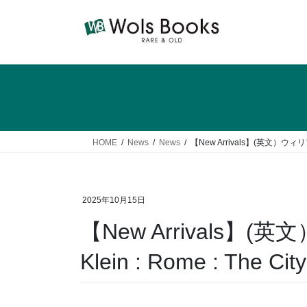
コ
ナ
ン
ビ
テ
ゲ
ン
ー
ツ
シ
へ
ョ
ス
ン
キ
に
ッ
移
HOME
News
News
【New Arrivals】(英文）ウィリアム
プ
動
2025年10月15日
【New Arrivals
Klein : Rome : The Cit