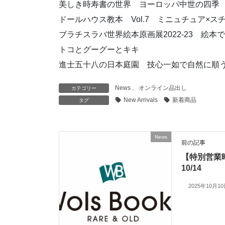
美しき時寿書の世界 ヨーロッパ中世の四季
ドールハウス教本 Vol.7 ミニュチュア×ス
ブラチスラバ世界絵本原画展2022-23 絵
トコとグーグーとキキ
進士五十八の日本庭園 技心一如で自然に順う Theory of Japa
News
、
オンライン品出し
カテゴリー
New Arrivals
新着商品
タグ
News
前の記事
【特別営業時
10/14
2025年10月1