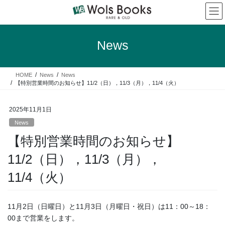
コ
ナ
ン
ビ
テ
ゲ
ン
ー
News
ツ
シ
へ
ョ
ス
ン
HOME
News
News
キ
に
【特別営業時間のお知らせ】11/2（日），11/3（月），11/4（火）
ッ
移
プ
動
2025年11月1日
News
【特別営業時間のお知らせ】
11/2（日），11/3（月），
11/4（火）
11月2日（日曜日）と11月3日（月曜日・祝日）は11：00～18：
00まで営業をします。