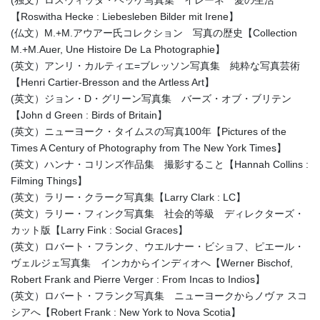
(独文）ロスヴィッタ・ヘッケ写真集 イレーネ 愛の生活
【Roswitha Hecke : Liebesleben Bilder mit Irene】
(仏文）M.+M.アウアー氏コレクション 写真の歴史【Collection
M.+M.Auer, Une Histoire De La Photographie】
(英文）アンリ・カルティエ=ブレッソン写真集 純粋な写真芸術
【Henri Cartier-Bresson and the Artless Art】
(英文）ジョン・D・グリーン写真集 バーズ・オブ・ブリテン
【John d Green : Birds of Britain】
(英文）ニューヨーク・タイムスの写真100年【Pictures of the
Times A Century of Photography from The New York Times】
(英文）ハンナ・コリンズ作品集 撮影すること【Hannah Collins :
Filming Things】
(英文）ラリー・クラーク写真集【Larry Clark : LC】
(英文）ラリー・フィンク写真集 社会的等級 ディレクターズ・
カット版【Larry Fink : Social Graces】
(英文）ロバート・フランク、ウエルナー・ビショフ、ピエール・
ヴェルジェ写真集 インカからインディオへ【Werner Bischof,
Robert Frank and Pierre Verger : From Incas to Indios】
(英文）ロバート・フランク写真集 ニューヨークからノヴァ スコ
シアへ【Robert Frank : New York to Nova Scotia】