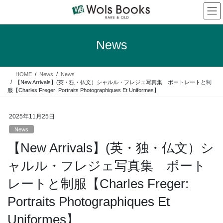
コ
ナ
ン
ビ
テ
ゲ
ン
ー
News
ツ
シ
へ
ョ
ス
ン
HOME
News
News
キ
に
【New Arrivals】(英・独・仏文）シャルル・フレジェ写真集 ポートレートと制
ッ
移
服【Charles Freger: Portraits Photographiques Et Uniformes】
プ
動
2025年11月25日
News
【New Arrivals】(英・独・仏文）シ
ャルル・フレジェ写真集 ポート
レートと制服【Charles Freger:
Portraits Photographiques Et
Uniformes】