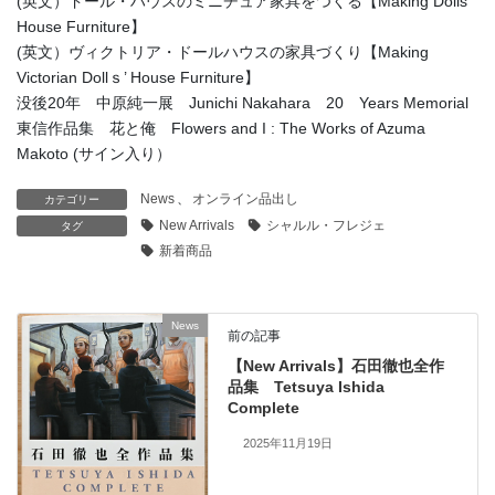
(英文）ドール・ハウスのミニチュア家具をつくる【Making Dolls’
House Furniture】
(英文）ヴィクトリア・ドールハウスの家具づくり【Making
Victorian Dollｓ’ House Furniture】
没後20年 中原純一展 Junichi Nakahara 20 Years Memorial
東信作品集 花と俺 Flowers and I : The Works of Azuma
Makoto (サイン入り）
News
、
オンライン品出し
カテゴリー
New Arrivals
シャルル・フレジェ
タグ
新着商品
News
前の記事
【New Arrivals】石田徹也全作
品集 Tetsuya Ishida
Complete
2025年11月19日