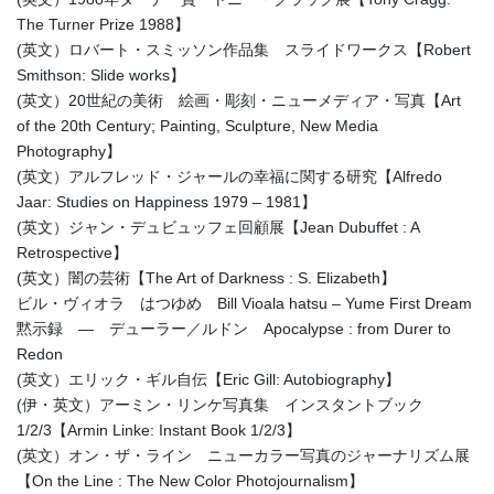
The Turner Prize 1988】
(英文）ロバート・スミッソン作品集 スライドワークス【Robert
Smithson: Slide works】
(英文）20世紀の美術 絵画・彫刻・ニューメディア・写真【Art
of the 20th Century; Painting, Sculpture, New Media
Photography】
(英文）アルフレッド・ジャールの幸福に関する研究【Alfredo
Jaar: Studies on Happiness 1979 – 1981】
(英文）ジャン・デュビュッフェ回顧展【Jean Dubuffet : A
Retrospective】
(英文）闇の芸術【The Art of Darkness : S. Elizabeth】
ビル・ヴィオラ はつゆめ Bill Vioala hatsu – Yume First Dream
黙示録 ― デューラー／ルドン Apocalypse : from Durer to
Redon
(英文）エリック・ギル自伝【Eric Gill: Autobiography】
(伊・英文）アーミン・リンケ写真集 インスタントブック
1/2/3【Armin Linke: Instant Book 1/2/3】
(英文）オン・ザ・ライン ニューカラー写真のジャーナリズム展
【On the Line : The New Color Photojournalism】