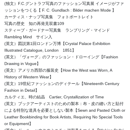
(独文）F.C.グントラフ写真のファッション写真展 イメージがファ
ッションをつくる【 F. C. Gundlach : Bilder machen Mode 】
カーティス・ナップ写真集 フォトポートレイト
写真の歴史 知の再発見双書109
スティーブ・ガードナー写真集 ランブリング・マインド
Rambling Mind サイン入
(英文）図説第1回ロンドン万博【Crystal Palace Exhibition
Illustrated Catalogue, London 1851】
(英文）「ヴォーグ」のファッション・ドローイング【Fashion
Drawing in Vogue】
(英文）アメリカ西部の服装史【How the West was Worn, A
History of Western Wear】
(英文）19世紀ファッションのディテール【Nineteenth Century
Fashion in Detail】
カルティエ、時の結晶 Cartier, Crystallization of Time
(英文）ブックアーティストのための製本：布・皮の縫い方と貼付
による特別な道具を必要としない製本【Sewn and Pasted Cloth or
Leather Bookbinding for Book Artists, Requiring No Special Tools
or Equipment】