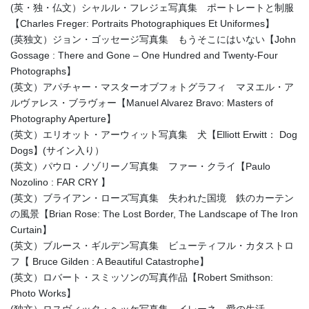
(英・独・仏文）シャルル・フレジェ写真集 ポートレートと制服
【Charles Freger: Portraits Photographiques Et Uniformes】
(英独文）ジョン・ゴッセージ写真集 もうそこにはいない【John
Gossage : There and Gone – One Hundred and Twenty-Four
Photographs】
(英文）アパチャー・マスターオブフォトグラフィ マヌエル・ア
ルヴァレス・ブラヴォー【Manuel Alvarez Bravo: Masters of
Photography Aperture】
(英文）エリオット・アーウィット写真集 犬【Elliott Erwitt： Dog
Dogs】(サイン入り）
(英文）パウロ・ノゾリーノ写真集 ファー・クライ【Paulo
Nozolino : FAR CRY 】
(英文）ブライアン・ローズ写真集 失われた国境 鉄のカーテン
の風景【Brian Rose: The Lost Border, The Landscape of The Iron
Curtain】
(英文）ブルース・ギルデン写真集 ビューティフル・カタストロ
フ【 Bruce Gilden : A Beautiful Catastrophe】
(英文）ロバート・スミッソンの写真作品【Robert Smithson:
Photo Works】