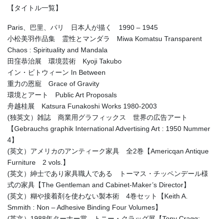
【タイトル一覧】
Paris、巴里、パリ 日本人が描く 1990 – 1945
小松美羽作品集 霊性とマンダラ Miwa Komatsu Transparent
Chaos : Spirituality and Mandala
田窪恭治展 環境芸術 Kyoji Takubo
イン・ビトウィーン In Between
重力の恩寵 Grace of Gravity
環境とアート Public Art Proposals
舟越桂展 Katsura Funakoshi Works 1980-2003
(独英文）雑誌 商業用グラフィックス 世界の広告アート
【Gebrauchs graphik International Advertising Art : 1950 Nummer
4】
(英文）アメリカのアンティーク家具 全2巻【Americqan Antique
Furniture 2 vols.】
(英文）紳士であり家具職人である トーマス・チッペンデール様
式の家具【The Gentleman and Cabinet-Maker’s Director】
(英文）糊や接着剤を使わない製本術 4巻セット【Keith A.
Smmith : Non – Adhesive Binding Four Volumes】
(英文）1988年ターナー賞 トニー・クラッグ展【Tony Cragg: