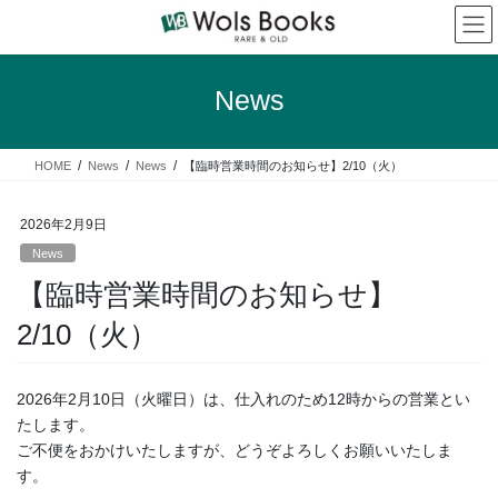
コ
ナ
ン
ビ
テ
ゲ
ン
ー
News
ツ
シ
へ
ョ
ス
ン
HOME
News
News
【臨時営業時間のお知らせ】2/10（火）
キ
に
ッ
移
プ
動
2026年2月9日
News
【臨時営業時間のお知らせ】
2/10（火）
2026年2月10日（火曜日）は、仕入れのため12時からの営業とい
たします。
ご不便をおかけいたしますが、どうぞよろしくお願いいたしま
す。