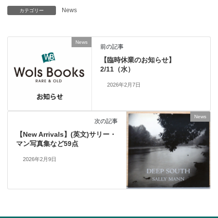
News
カテゴリー
News
前の記事
【臨時休業のお知らせ】
2/11（水）
2026年2月7日
News
次の記事
【New Arrivals】(英文)サリー・
マン写真集など59点
2026年2月9日