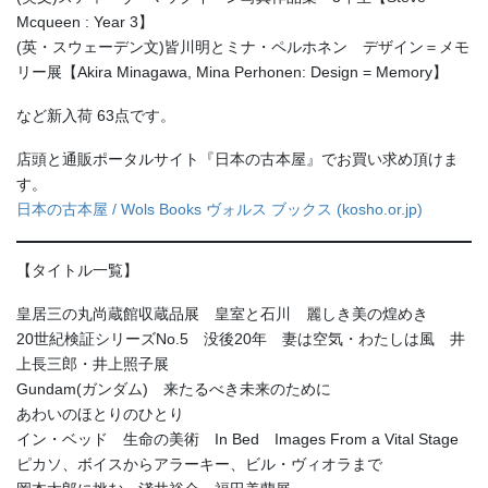
Mcqueen : Year 3】
(英・スウェーデン文)皆川明とミナ・ペルホネン デザイン＝メモ
リー展【Akira Minagawa, Mina Perhonen: Design = Memory】
など新入荷 63点です。
店頭と通販ポータルサイト『日本の古本屋』でお買い求め頂けま
す。
日本の古本屋 / Wols Books ヴォルス ブックス (kosho.or.jp)
【タイトル一覧】
皇居三の丸尚蔵館収蔵品展 皇室と石川 麗しき美の煌めき
20世紀検証シリーズNo.5 没後20年 妻は空気・わたしは風 井
上長三郎・井上照子展
Gundam(ガンダム) 来たるべき未来のために
あわいのほとりのひとり
イン・ベッド 生命の美術 In Bed Images From a Vital Stage
ピカソ、ボイスからアラーキー、ビル・ヴィオラまで