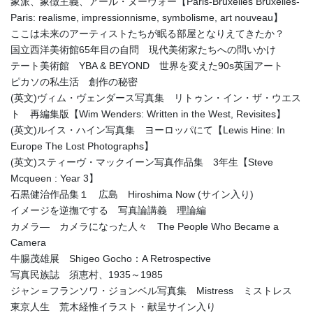
象派、象徴主義、アール・ヌーヴォー【Paris-Bruxelles Bruxelles-
Paris: realisme, impressionnisme, symbolisme, art nouveau】
ここは未来のアーティストたちが眠る部屋となりえてきたか？
国立西洋美術館65年目の自問 現代美術家たちへの問いかけ
テート美術館 YBA & BEYOND 世界を変えた90s英国アート
ピカソの私生活 創作の秘密
(英文)ヴィム・ヴェンダース写真集 リトゥン・イン・ザ・ウエス
ト 再編集版【Wim Wenders: Written in the West, Revisites】
(英文)ルイス・ハイン写真集 ヨーロッパにて【Lewis Hine: In
Europe The Lost Photographs】
(英文)スティーヴ・マックイーン写真作品集 3年生【Steve
Mcqueen : Year 3】
石黒健治作品集１ 広島 Hiroshima Now (サイン入り)
イメージを逆撫でする 写真論講義 理論編
カメラ― カメラになった人々 The People Who Became a
Camera
牛腸茂雄展 Shigeo Gocho：A Retrospective
写真民族誌 須恵村、1935～1985
ジャン＝フランソワ・ジョンベル写真集 Mistress ミストレス
東京人生 荒木経惟イラスト・献呈サイン入り