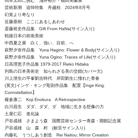
岡本太郎に挑む 淺井裕介・福田美蘭展
芸術新潮 追悼特集 舟越桂 2024年8月号
幻覚より奇なり
近藤亜樹 ここにあるしあわせ
斎藤裕史作品集 Gift From HaNa(サイン入り)
戦後日本の前衛美術
中西夏之展 白く、強い、目前、へ
萩野夕奈作品集 Yuna Hagino: Flower & Body(サイン入り)
萩野夕奈作品集 Yuna Ogino: Traces of Life(サイン入り)
日高理恵子作品集 1979-2017 Rieko Hidaka
列島の日本美術史 知られざる美の交錯(カバー欠)
川上澄生の平峯劉吉時代 岸田劉生に憧れた青春
(英文)インゲ・キング彫刻作品集 配置【Inge King:
Connstellation】
榎倉康二 Koji Enokura A Retrospective
白川昌生 ダダ、ダダ、ダ 地域に生きる想像の力
土屋仁応 進化論
戸谷成雄 さまよう森 国際芸術センター青森・開館記念展
戸谷成雄 山 森 村 (献呈サイン入り)
内藤礼 うつしあう創造 Rei Naitou; Mirror Creation