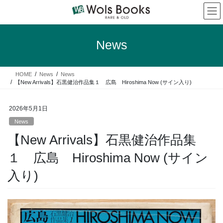
コ
ナ
ン
ビ
テ
ゲ
ン
ー
News
ツ
シ
へ
ョ
ス
ン
HOME
News
News
キ
に
【New Arrivals】石黒健治作品集１ 広島 Hiroshima Now (サイン入り)
ッ
移
プ
動
2026年5月1日
News
【New Arrivals】石黒健治作品集
１ 広島 Hiroshima Now (サイン
入り)