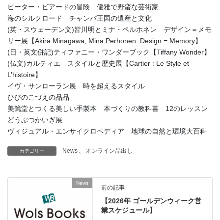
ピーター・ビアードの冒険 優雅で野蛮な芸術家
海のシルクロード チャンパ王国の遺産と文化
(英・スウェーデン文)皆川明とミナ・ペルホネン デザイン＝メモ
リー展【Akira Minagawa, Mina Perhonen: Design = Memory】
(日・英文併記)ティファニー・ワンダーブック【Tiffany Wonder】
(仏文)カルティエ スタイルと歴史展【Cartier : Le Style et
L’histoire】
イヴ・サンローラン展 時を超えるスタイル
ひびのこづえの品品
美篶堂とつくる美しい手製本 本づくりの教科書 12のレッスン
どうぶつかいぎ展
ヴィジュアル・エンサイクロペディア 地球の自然と環境大百科
News
、
オンライン品出し
カテゴリー
News
前の記事
【2026年 ゴールデンウィーク営
業スケジュール】