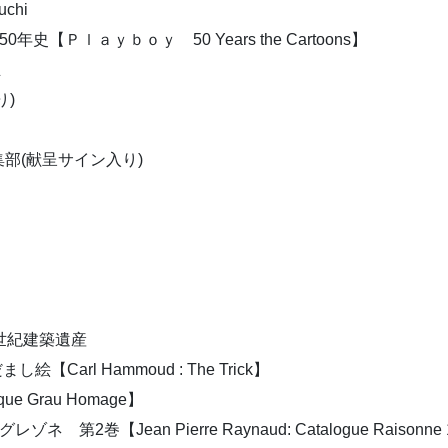
chi
Ｐｌａｙｂｏｙ 50 Years the Cartoons】
正
)
部(献呈サイン入り)
世紀建築遺産
arl Hammoud : The Trick】
 Grau Homage】
Jean Pierre Raynaud: Catalogue Raisonne 197