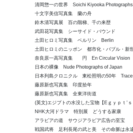
清岡惣一の世界 Soichi Kiyooka Photographs
十文字美信写真集 蘭の舟
鈴木清写真展 百の階梯、千の来歴
武田花写真集 シーサイド・バウンド
土田ヒロミ写真集 ベルリン Berlin
土田ヒロミのニッポン 都市化・バブル・新
奈良原一高写真集 円 En Circular Vision
日本の裸像 Nude Photographs of Japan
日本列島クロニクル 東松照明の50年 Traces – 50 Y
藤原新也写真集 印度拾年
藤原新也写真集 全東洋街道
(英文)エジプトの水没した宝物【Eｇｙｐｔ’ｓ Sunk
NHK大河ドラマ 特別展 どうする家康
アラビアの道 サウジアラビア広告の至宝
戦国武将 足利長尾の武と美 その命脈は永