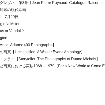
Jean Pierre Raynaud: Catalogue Raisonne 197
団所蔵の現代絵画
～7月29日
of a Mster
or Vandal？
ton
dams: 400 Photographs】
ssified: A Walker Evans Anthology】
yteller: The Photographs of Duane Michals】
68 – 1979【For a New World to Come Experiments