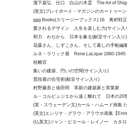
瀧下嘉弘 仕口 白山の木霊 The Art of Shigu
(英文)プレイボーイ・マガジンのカートゥーン50年史【
ggg Books(スリージーブックス) 16 奥村靫
愛されるデザイン 人生を楽しむ力(サイン入り
和力 わぢから 日本を象る(献呈サイン入り)
花森さん、しずこさん、そして暮しの手帖編集
ルネ・ラリック展 Rene LaLique 1860-1945
桂離宮
集いの建築、円いの空間(サイン入り)
普段着の住宅術(献呈サイン入り)
村野藤吾と俵田明 革新の建築家と実業家
ル・コルビュジエから遠く離れて 日本の20
(英・スウェーデン文)カール・ハムード画集 だまし絵【C
(英文)エンリケ・グラウ・アラウホ画集【Enrique
(仏英文)ジャン・ピエール・レイノー カタログレゾネ 第2巻【