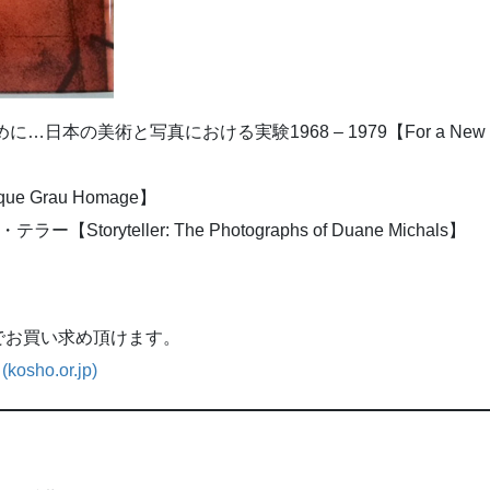
本の美術と写真における実験1968 – 1979【For a New World to C
 Grau Homage】
yteller: The Photographs of Duane Michals】
でお買い求め頂けます。
sho.or.jp)