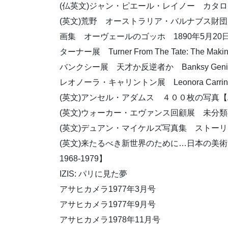
(仏英文)ジャン・ピエール・レイノー カタログレゾネ 第3巻【
(英文)荒野 オーストラリア・バルナブス財
画集 オーヴェールのゴッホ 1890年5月20日
ターナー展 Turner From The Tate: The Making 
バンクシー展 天才か反逆者か Banksy Genius 
レオノーラ・キャリントン展 Leonora Carring
(英文)アンセル・アダムス ４００枚の写真【Ansel A
(英文)ウォーカー・エヴァンス回顧展 未分類の写真【Uncla
(英文)デュアン・マイケルズ写真集 ストーリ・テラー【Stor
(英文)来たるべき新世界のために…日本の美術と写真における実験19
1968-1979】
IZIS: パリに見た夢
アサヒカメラ1977年3月号
アサヒカメラ1977年9月号
アサヒカメラ1978年11月号