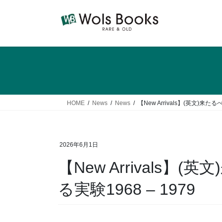
コ
ナ
ン
ビ
テ
ゲ
ン
ー
ツ
シ
へ
ョ
ス
ン
キ
に
ッ
移
HOME
News
News
【New Arrivals】(英文)
プ
動
2026年6月1日
【New Arrival
る実験1968 – 1979