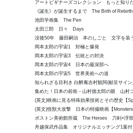
アートビギナーズコレクション もっと知
《誕生》が誕生するまで The Birth of Rebirth
池田学画集 The Pen
太田三郎 日々 Days
没後50年 藤田嗣治 本のしごと 文字を装
岡本太郎の宇宙1 対極と爆発
岡本太郎の宇宙3 伝統との対決
岡本太郎の宇宙4 日本の最深部へ
岡本太郎の宇宙5 世界美術への道
知られざる目利き 白醉庵吉村観阿(献呈サイン
集めた！日本の前衛－山村德太郎の眼 山村コレクション展 The 
(英文)映画に見る特殊効果技術とその歴史【Special Effe
(英文)怪獣大攻撃 日本の特撮映画【Monsters Are Attack
ボストン美術館所蔵 The Heroes 刀剣×
舟越保武作品集 オリジナルエッチング1葉