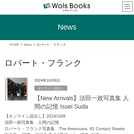
コ
ナ
ン
ビ
テ
ゲ
ン
ー
News
ツ
シ
へ
ョ
ス
ン
HOME
News
ロバート・フランク
キ
に
ッ
移
プ
動
ロバート・フランク
2024年10月8日
オンライン品出し
【New Arrivals】須田一政写真集 人
間の記憶 Issei Suda
【オンライン品出し】2024/10/8
須田一政写真集 人間の記憶
ロバート・フランク写真集 The Americans, 81 Contact Sheets