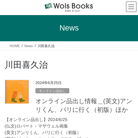
コ
ナ
ン
ビ
テ
ゲ
ン
ー
News
ツ
シ
へ
ョ
ス
ン
HOME
News
川田喜久治
キ
に
ッ
移
プ
動
川田喜久治
2024年6月25日
オンライン品出し
オンライン品出し情報＿(英文)アン
リくん、パリに行く（初版）ほか
【オンライン品出し】2024/6/25
(仏文)ロバート・マザウェル画集
(英文)アンリくん、パリに行く（初版）