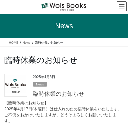
コ
ナ
ン
ビ
テ
ゲ
ン
ー
News
ツ
シ
へ
ョ
ス
ン
HOME
News
臨時休業のお知らせ
キ
に
ッ
移
プ
動
臨時休業のお知らせ
2025年4月8日
News
臨時休業のお知らせ
【臨時休業のお知らせ】
2025年4月17日(木曜日）は仕入れのため臨時休業をいたします。
ご不便をおかけいたしますが、どうぞよろしくお願いいたしま
す。