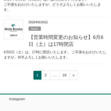
ご不便をおかけいたしますが、どうぞよろしくお願いいたしま
す。
2026年6月6日
News
【営業時間変更のお知らせ】6月6
日（土）は17時閉店
6月6日（土）は、17時に閉店いたします。 ご不便をおかけいたし
ますが、何卒よろしくお願いいたします。
投
固
固
固
1
2
…
18
»
稿
定
定
定
ペ
ペ
ペ
の
ー
ー
ー
ペ
ジ
ジ
ジ
Instagram
ー
ジ