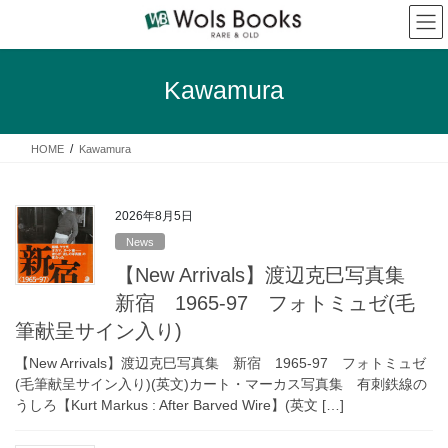
コ
ナ
ン
ビ
テ
ゲ
ン
ー
Kawamura
ツ
シ
へ
ョ
ス
ン
HOME
Kawamura
キ
に
ッ
移
プ
動
2026年8月5日
News
【New Arrivals】渡辺克巳写真集
新宿 1965-97 フォトミュゼ(毛
筆献呈サイン入り)
【New Arrivals】渡辺克巳写真集 新宿 1965-97 フォトミュゼ
(毛筆献呈サイン入り)(英文)カート・マーカス写真集 有刺鉄線の
うしろ【Kurt Markus : After Barved Wire】(英文 […]